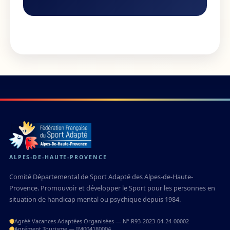
ALPES-DE-HAUTE-PROVENCE
Comité Départemental de Sport Adapté des Alpes-de-Haute-
Provence. Promouvoir et développer le Sport pour les personnes en
situation de handicap mental ou psychique depuis 1984.
Agréé Vacances Adaptées Organisées — N° R93-2023-04-24-00002
Agrément Tourisme — IM004180004